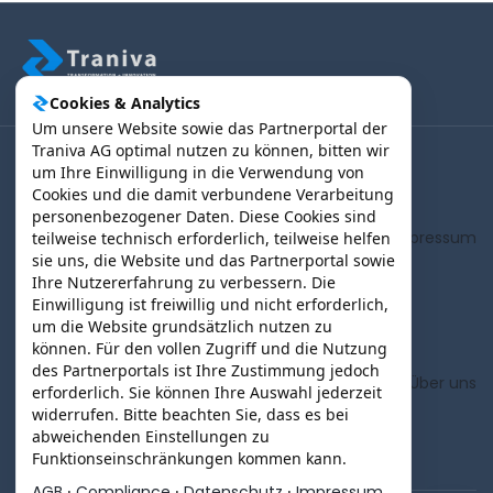
Cookies & Analytics
Um unsere Website sowie das Partnerportal der
Traniva AG optimal nutzen zu können, bitten wir
um Ihre Einwilligung in die Verwendung von
(B2B) Kunden | Partner > Login
Cookies und die damit verbundene Verarbeitung
personenbezogener Daten. Diese Cookies sind
AGB
Impressum
teilweise technisch erforderlich, teilweise helfen
sie uns, die Website und das Partnerportal sowie
Ihre Nutzererfahrung zu verbessern. Die
Einwilligung ist freiwillig und nicht erforderlich,
Datenschutz
um die Website grundsätzlich nutzen zu
können. Für den vollen Zugriff und die Nutzung
des Partnerportals ist Ihre Zustimmung jedoch
Partner werden
Über uns
erforderlich. Sie können Ihre Auswahl jederzeit
widerrufen. Bitte beachten Sie, dass es bei
abweichenden Einstellungen zu
Funktionseinschränkungen kommen kann.
AGB
·
Compliance
·
Datenschutz
·
Impressum