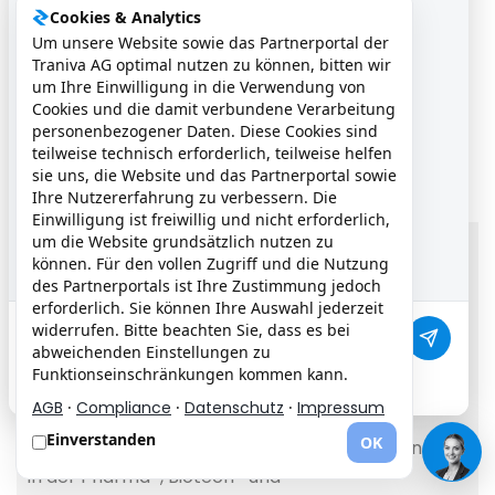
Cookies & Analytics
Um unsere Website sowie das Partnerportal der
Traniva AG optimal nutzen zu können, bitten wir
um Ihre Einwilligung in die Verwendung von
Cookies und die damit verbundene Verarbeitung
personenbezogener Daten. Diese Cookies sind
teilweise technisch erforderlich, teilweise helfen
sie uns, die Website und das Partnerportal sowie
Ihre Nutzererfahrung zu verbessern. Die
Einwilligung ist freiwillig und nicht erforderlich,
um die Website grundsätzlich nutzen zu
können. Für den vollen Zugriff und die Nutzung
SAP GxP – Qualität und
des Partnerportals ist Ihre Zustimmung jedoch
Compliance in regulierten
erforderlich. Sie können Ihre Auswahl jederzeit
widerrufen. Bitte beachten Sie, dass es bei
Branchen
abweichenden Einstellungen zu
Funktionseinschränkungen kommen kann.
Powered by
Traniva AG
AGB
·
Compliance
·
Datenschutz
·
Impressum
SAP GxP bezeichnet den Einsatz von SAP-
Einverstanden
OK
Systemen in regulierten Industrien – insbesondere
in der Pharma-, Biotech- und