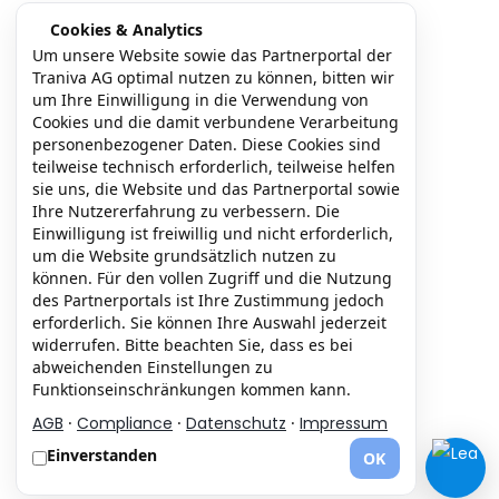
Cookies & Analytics
Um unsere Website sowie das Partnerportal der
Traniva AG optimal nutzen zu können, bitten wir
um Ihre Einwilligung in die Verwendung von
(B2B) Kunden | Partner > Login
Cookies und die damit verbundene Verarbeitung
personenbezogener Daten. Diese Cookies sind
AGB
Impressum
teilweise technisch erforderlich, teilweise helfen
sie uns, die Website und das Partnerportal sowie
Ihre Nutzererfahrung zu verbessern. Die
Einwilligung ist freiwillig und nicht erforderlich,
Datenschutz
um die Website grundsätzlich nutzen zu
können. Für den vollen Zugriff und die Nutzung
des Partnerportals ist Ihre Zustimmung jedoch
Partner werden
Über uns
erforderlich. Sie können Ihre Auswahl jederzeit
widerrufen. Bitte beachten Sie, dass es bei
abweichenden Einstellungen zu
Funktionseinschränkungen kommen kann.
Powered by
Traniva AG
AGB
·
Compliance
·
Datenschutz
·
Impressum
Einverstanden
OK
© 2026 www.traniva.com | transformation + innovation