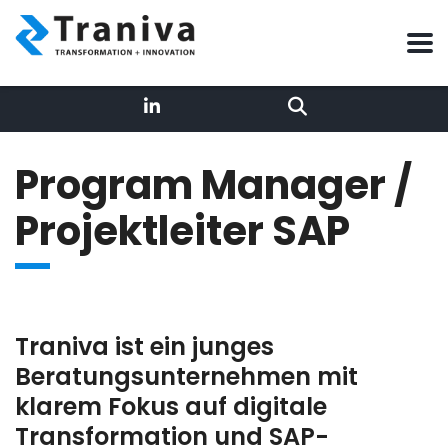
Program Manager /
Projektleiter SAP
Lea – AI Rezeptionistin
Online
Ich bin die digitale Empfangs-Agentin der Traniva AG –
die erste Anlaufstelle im Chat auf traniva.com.
Mein Profil
Unser Team
Traniva ist ein junges
Beratungsunternehmen mit
klarem Fokus auf digitale
Transformation und SAP-