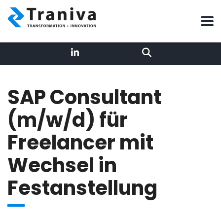
SAP Consultant
(m/w/d) für
Lea – AI Rezeptionistin
Freelancer mit
Online
Wechsel in
Ich bin die digitale Empfangs-Agentin der Traniva AG –
die erste Anlaufstelle im Chat auf traniva.com.
Mein Profil
Unser Team
Festanstellung