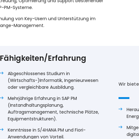
treuung, Optimierung und Support bestehender
P-PM-Systeme.
hulung von Key-Usern und Unterstützung im
ange-Management.
Fähigkeiten/Erfahrung
Abgeschlossenes Studium in
(Wirtschafts-)Informatik, Ingenieurwesen
Wir biet
oder vergleichbare Ausbildung.
Mehrjährige Erfahrung in SAP PM
(Instandhaltungsplanung,
Herau
Auftragsmanagement, technische Plätze,
Energ
Equipmentstrukturen).
Mitge
Kenntnisse in S/4HANA PM und Fiori-
digit
Anwendungen von Vorteil.