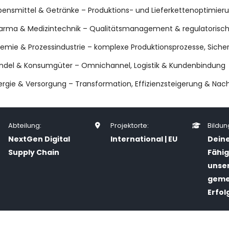
bensmittel & Getränke – Produktions- und Lieferkettenoptimier
arma & Medizintechnik – Qualitätsmanagement & regulatorisc
emie & Prozessindustrie – komplexe Produktionsprozesse, Sicher
ndel & Konsumgüter – Omnichannel, Logistik & Kundenbindung
ergie & Versorgung – Transformation, Effizienzsteigerung & Nach
Abteilung:
Projektorte:
Bildun
NextGen Digital
International | EU
Dein
Supply Chain
Fähig
unse
geme
Erfol