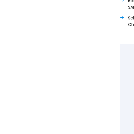
Be
SA
Sc
Ch