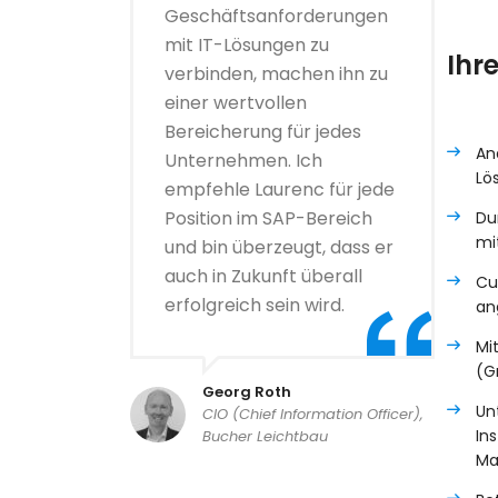
Geschäftsanforderungen
mit IT-Lösungen zu
Ihr
verbinden, machen ihn zu
einer wertvollen
Bereicherung für jedes
An
Unternehmen. Ich
Lö
empfehle Laurenc für jede
Position im SAP-Bereich
Du
mi
und bin überzeugt, dass er
auch in Zukunft überall
Cu
erfolgreich sein wird.
an
Mi
(Gr
Georg Roth
Un
CIO (Chief Information Officer),
In
Bucher Leichtbau
Ma