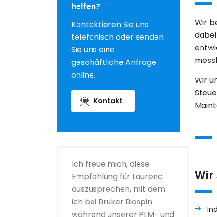
helfen?
Wir b
Kontaktieren Sie uns
dabei
telefonisch oder senden
entwi
Sie uns eine
messb
geschäftliche Anfrage
online.
Wir u
Steue
Kontakt
Maint
Ich freue mich, diese
Wir
Empfehlung für Laurenc
auszusprechen, mit dem
ich bei Bruker Biospin
In
während unserer PLM- und