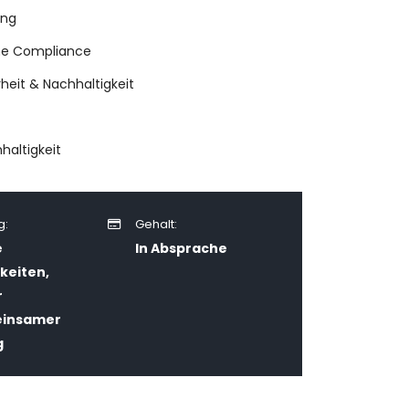
ung
he Compliance
heit & Nachhaltigkeit
haltigkeit
g:
Gehalt:
e
In Absprache
keiten,
Lea – AI Rezeptionistin
r
Online
insamer
Ich bin die digitale Empfangs-Agentin der Traniva
g
AG – die erste Anlaufstelle im Chat auf traniva.com.
👤 Mein Profil
👥 Unser Team