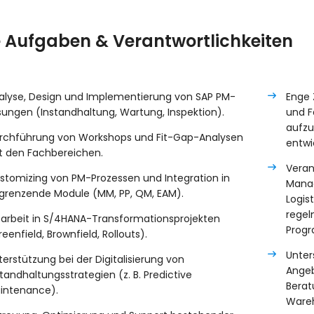
e Aufgaben & Verantwortlichkeiten
alyse, Design und Implementierung von SAP PM-
Enge 
sungen (Instandhaltung, Wartung, Inspektion).
und F
aufz
rchführung von Workshops und Fit-Gap-Analysen
entwi
t den Fachbereichen.
Veran
stomizing von PM-Prozessen und Integration in
Mana
grenzende Module (MM, PP, QM, EAM).
Logis
regel
tarbeit in S/4HANA-Transformationsprojekten
Progr
eenfield, Brownfield, Rollouts).
Unter
terstützung bei der Digitalisierung von
Angeb
standhaltungsstrategien (z. B. Predictive
Berat
intenance).
Ware