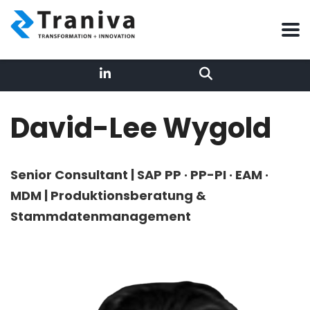
David-Lee Wygold
Lea – AI Rezeptionistin
Senior Consultant | SAP PP · PP-PI · EAM ·
MDM | Produktionsberatung &
Online
Stammdatenmanagement
Ich bin die digitale Empfangs-Agentin der Traniva AG –
die erste Anlaufstelle im Chat auf traniva.com.
Mein Profil
Unser Team