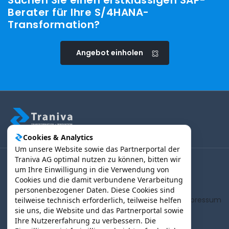
Suchen Sie einen erstklassigen SAP-
Berater für Ihre S/4HANA-
Transformation?
Angebot einholen
Cookies & Analytics
Um unsere Website sowie das Partnerportal der
Traniva AG optimal nutzen zu können, bitten wir
um Ihre Einwilligung in die Verwendung von
(B2B) Kunden | Partner > Login
Cookies und die damit verbundene Verarbeitung
personenbezogener Daten. Diese Cookies sind
AGB
Impressum
teilweise technisch erforderlich, teilweise helfen
sie uns, die Website und das Partnerportal sowie
Ihre Nutzererfahrung zu verbessern. Die