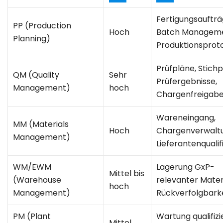
Fertigungsaufträ
PP (Production
Hoch
Batch Manageme
Planning)
Produktionsproto
Prüfpläne, Stich
QM (Quality
Sehr
Prüfergebnisse,
Management)
hoch
Chargenfreigab
Wareneingang,
MM (Materials
Hoch
Chargenverwalt
Management)
Lieferantenqualif
WM/EWM
Lagerung GxP-
Mittel bis
(Warehouse
relevanter Materi
hoch
Management)
Rückverfolgbark
PM (Plant
Wartung qualifizi
Mittel