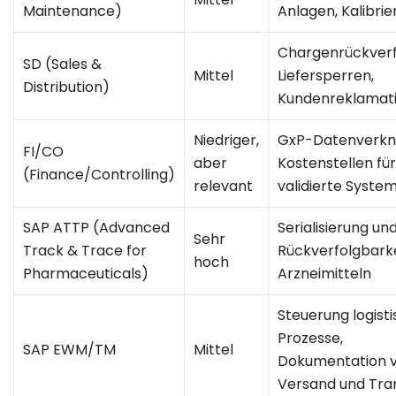
Maintenance)
Anlagen, Kalibri
Chargenrückverf
SD (Sales &
Mittel
Liefersperren,
Distribution)
Kundenreklamat
Niedriger,
GxP-Datenverkn
FI/CO
aber
Kostenstellen für
(Finance/Controlling)
relevant
validierte Syste
SAP ATTP (Advanced
Serialisierung un
Sehr
Track & Trace for
Rückverfolgbarke
hoch
Pharmaceuticals)
Arzneimitteln
Steuerung logist
Prozesse,
SAP EWM/TM
Mittel
Dokumentation 
Versand und Tra