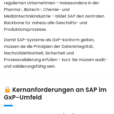
regulierten Unternehmen – insbesondere in der
erste Orientierung – ich helfe Ihnen 
Pharma-, Biotech-, Chemie- und
gerne weiter. Was führt Sie zu uns?
Medizintechnikindustrie
– bildet SAP den zentralen
Backbone für nahezu alle Geschäfts- und
Produktionsprozesse.
Damit SAP-Systeme als
GxP-konform
gelten,
müssen sie die Prinzipien der
Datenintegrität,
Nachvollziehbarkeit, Sicherheit und
Prozessvalidierung
erfüllen – kurz: Sie müssen
audit-
und validierungsfähig
sein.
Kernanforderungen an SAP im
GxP-Umfeld