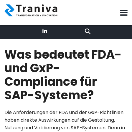
Lea – AI Rezeptionistin
Online
Was bedeutet FDA-
Ich bin die digitale Empfangs-Agentin der Traniva AG –
die erste Anlaufstelle im Chat auf traniva.com.
und GxP-
Mein Profil
Unser Team
Compliance für
Hallo! Ich bin Lea, die digitale 
SAP-Systeme?
Die Anforderungen der
FDA
und der
GxP-Richtlinien
Ob SAP-Transformation, Business AI, 
haben direkte Auswirkungen auf die Gestaltung,
Trainings, TAOM Methode und TAOM 
Nutzung und Validierung von SAP-Systemen. Denn in
Process Studio "Editor" oder einfach eine 