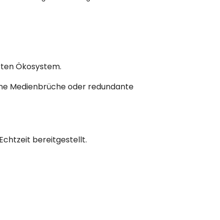
Ich bin die digitale Empfangs-Agentin der Traniva
AG – die erste Anlaufstelle im Chat auf traniva.com.
👤 Mein Profil
👥 Unser Team
Hallo! Ich bin Lea, die digitale 
erten Ökosystem.
hne Medienbrüche oder redundante
Ob SAP-Transformation, Business AI, 
Trainings, TAOM Methode und TAOM 
Process Studio "Editor" oder einfach 
htzeit bereitgestellt.
eine erste Orientierung – ich helfe 
Ihnen gerne weiter. Was führt Sie zu 
uns?