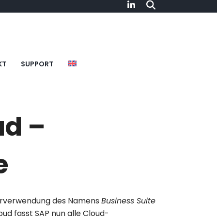
KT
SUPPORT
ud –
e
iederverwendung des Namens
Business Suite
loud
fasst SAP nun alle Cloud-