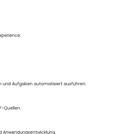
xperience.
n und Aufgaben automatisiert ausführen.
P-Quellen.
Lea – AI Rezeptionistin
Online
 und Anwendungsentwicklung.