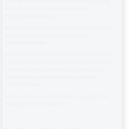
Geringe Prozessakzeptanz, langsame Nutzung
neuer Funktionen oder ausbleibende
Produktivitätsgewinne.
Nicht, weil die Technologie versagt, sondern weil
die Organisation
nicht auf den Wandel
vorbereitet wurde
.
Unter
Zeit- und Budgetdruck
konzentrieren sich
Projektteams oft auf technische Meilensteine –
Datenmigration, Integration, Go-Live – und
unterschätzen die
menschliche Seite der
Transformation
.
Doch gerade hier entscheidet sich, ob sich die
Investition wirklich auszahlt.